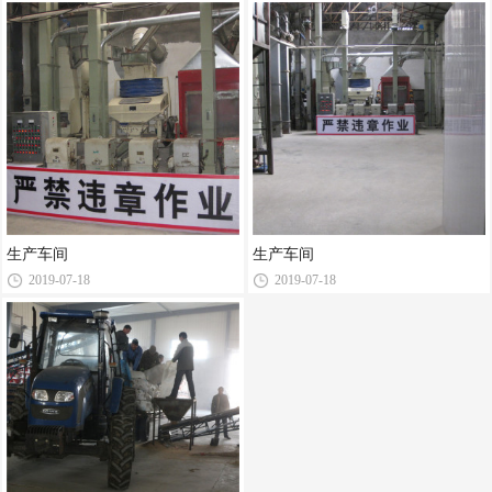
生产车间
生产车间
2019-07-18
2019-07-18