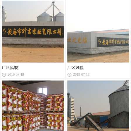
厂区风貌
厂区风貌
2019-07-18
2019-07-18