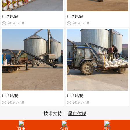
厂区风貌
厂区风貌
2019-07-18
2019-07-18
厂区风貌
厂区风貌
2019-07-18
2019-07-18
技术支持：
星广传媒
首页
位置
电话